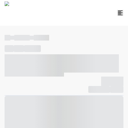
----
----- -----
----- -----
----
-----
---- ------
----- ----- -- ------ ---- ---- -- ----- ----- -----
--- ------
----- ----- -- ------ ----- ----- -- ------
-------------
Compartilhar
Favorito