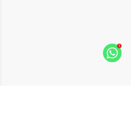
1
ide
t slide
Cód:
CC9069
Comparar