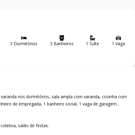
3
Dormitório
s
3
Banheiro
s
1
Suíte
1
Vaga
 varanda nos dormitórios, sala ampla com varanda, cozinha com
nheiro de empregada, 1 banheiro social, 1 vaga de garagem ,
oletiva, salão de festas.