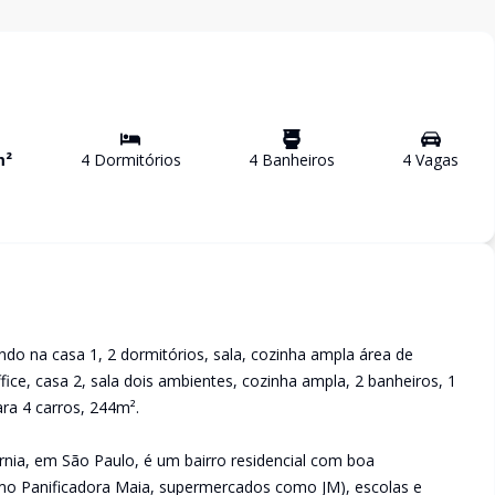
m²
4
Dormitório
s
4
Banheiro
s
4
Vaga
s
o na casa 1, 2 dormitórios, sala, cozinha ampla área de
fice, casa 2, sala dois ambientes, cozinha ampla, 2 banheiros, 1
ra 4 carros, 244m².
ifórnia, em São Paulo, é um bairro residencial com boa
como Panificadora Maia, supermercados como JM), escolas e