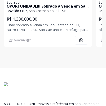
Sobrado
Sob
OPORTUNIDADE!!! Sobrado à venda em São
Opo
Caetano do Sul - Bairro Osvaldo Cruz
Cae
Osvaldo Cruz, São Caetano do Sul - SP
Osva
R$ 1.330.000,00
R$ 
Lindo sobrado à venda em São Caetano do Sul,
Com 
Bairro Osvaldo Cruz. São Caetano é um refúgio para
ofer
quem busca mais tranquilidade no dia a dia, mas não
3 do
abre mão de estar em um município
todo
162
m²
3
2
4
economicamente desenvolvido. Cercada por grandes
com 
mercados, hortifrut
dorm
A COELHO CICCONE Imóveis é referência em São Caetano do