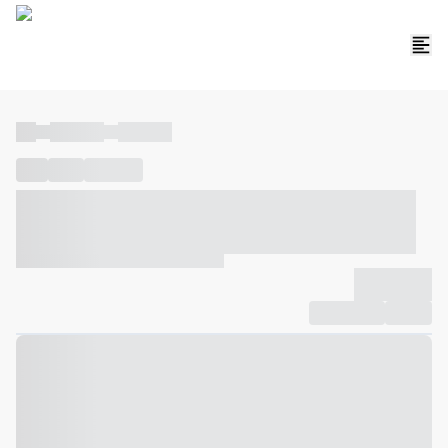
----
----- -----
----- -----
----
-----
---- ------
----- ----- -- ------ ---- ---- -- ----- ----- -----
--- ------
----- ----- -- ------ ----- ----- -- ------
-------------
Compartilhar
Favorito