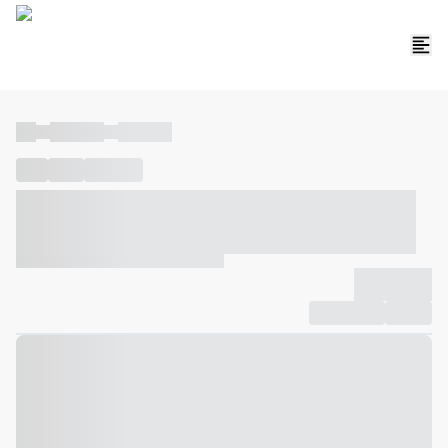
----
----- -----
----- -----
----
-----
---- ------
----- ----- -- ------ ---- ---- -- ----- ----- -----
--- ------
----- ----- -- ------ ----- ----- -- ------
-------------
Compartilhar
Favorito