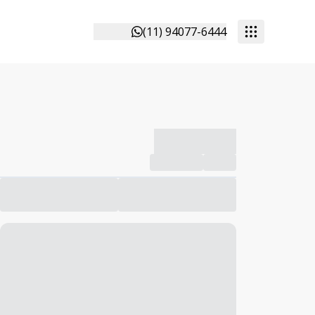
(11) 94077-6444
-------------
Compartilhar
Favorito