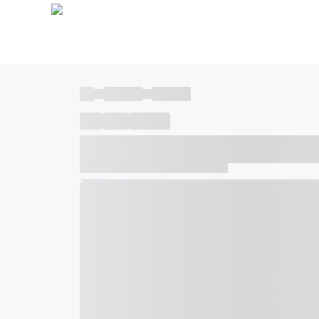
----
----- -----
----- -----
----
-----
---- ------
----- ----- -- ------ ---- ---- -- ---
----- ----- -- ------ ----- ----- -- ------