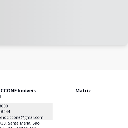
ICCONE Imóveis
Matriz
J
8000
-6444
oelhociccone@gmail.com
730, Santa Maria, São