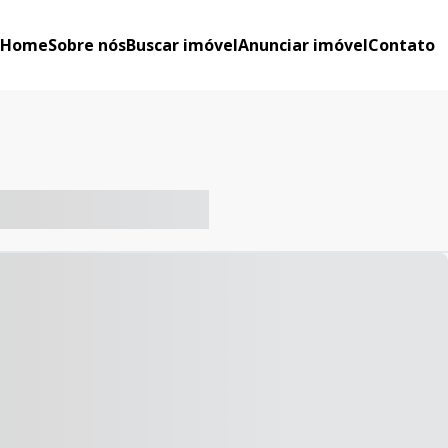
Home
Sobre nós
Buscar imóvel
Anunciar imóvel
Contato
-- ----- ----- --- ------