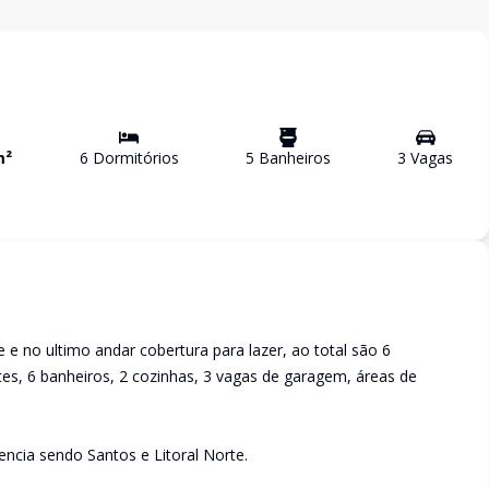
m²
6
Dormitório
s
5
Banheiro
s
3
Vaga
s
 no ultimo andar cobertura para lazer, ao total são 6
es, 6 banheiros, 2 cozinhas, 3 vagas de garagem, áreas de
ncia sendo Santos e Litoral Norte.