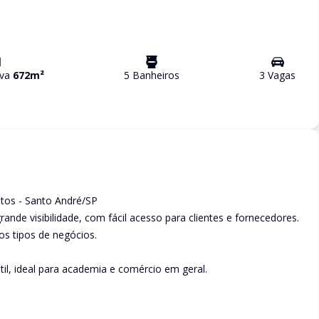
iva
672
m²
5
Banheiro
s
3
Vaga
s
stos - Santo André/SP
nde visibilidade, com fácil acesso para clientes e fornecedores.
sos tipos de negócios.
til, ideal para academia e comércio em geral.