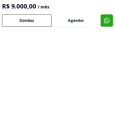
R$ 9.000,00
/ mês
Dúvidas
Agendar
Imóveis semelhantes
Confira imóveis semelhantes
Cód:
CC9536
Comparar
Có