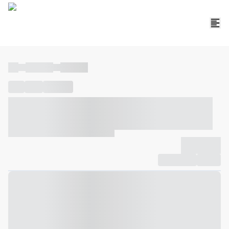
----
----- -----
----- -----
----
-----
---- ------
----- ----- -- ------ ---- ---- -- ----- ----- -----
--- ------
----- ----- -- ------ ----- ----- -- ------
-------------
Compartilhar
Favorito