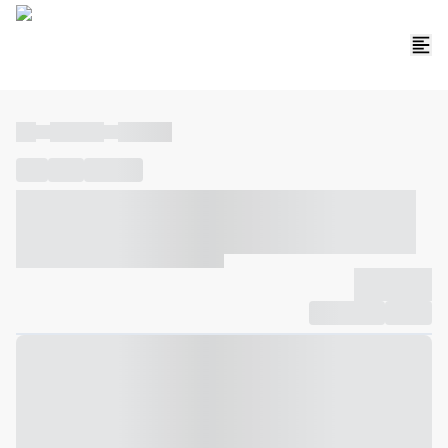
----
----- -----
----- -----
----
-----
---- ------
----- ----- -- ------ ---- ---- -- ----- ----- -----
--- ------
----- ----- -- ------ ----- ----- -- ------
-------------
Compartilhar
Favorito