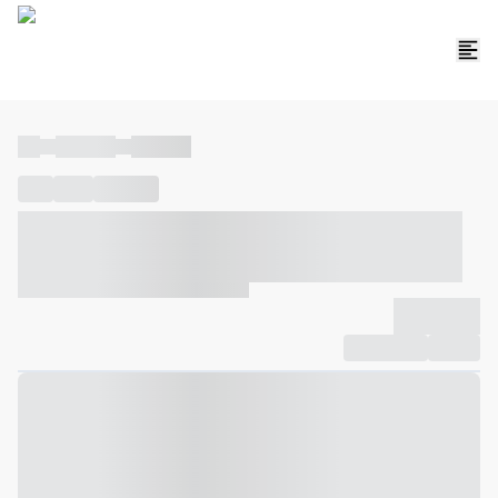
----
----- -----
----- -----
----
-----
---- ------
----- ----- -- ------ ---- ---- -- ----- ----- -----
--- ------
----- ----- -- ------ ----- ----- -- ------
-------------
Compartilhar
Favorito