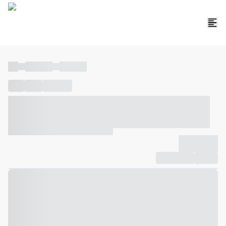
----
----- -----
----- -----
----
-----
---- ------
----- ----- -- ------ ---- ---- -- ----- ----- -----
--- ------
----- ----- -- ------ ----- ----- -- ------
-------------
Compartilhar
Favorito