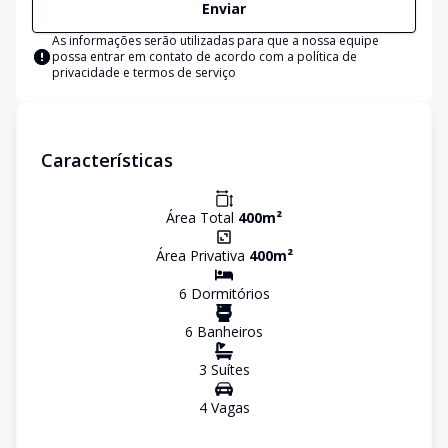
Enviar
As informações serão utilizadas para que a nossa equipe
possa entrar em contato de acordo com a
política de
privacidade e termos de serviço
Características
Área Total
400
m²
Área Privativa
400
m²
6
Dormitório
s
6
Banheiro
s
3
Suíte
s
4
Vaga
s