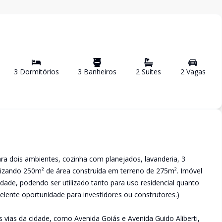
3
Dormitório
s
3
Banheiro
s
2
Suíte
s
2
Vaga
s
ara dois ambientes, cozinha com planejados, lavanderia, 3
lizando 250m² de área construída em terreno de 275m². Imóvel
dade, podendo ser utilizado tanto para uso residencial quanto
elente oportunidade para investidores ou construtores.)
s vias da cidade, como Avenida Goiás e Avenida Guido Aliberti,