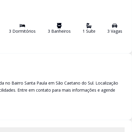
3
Dormitório
s
3
Banheiro
s
1
Suíte
3
Vaga
s
da no Bairro Santa Paula em São Caetano do Sul. Localização
facilidades. Entre em contato para mais informações e agende