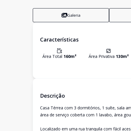
Galeria
Características
Área Total
160
m²
Área Privativa
130
m²
Descrição
Casa Térrea com 3 dormitórios, 1 suíte, sala am
área de serviço coberta com 1 lavabo, área go
Localizado em uma rua tranquila com fácil ace