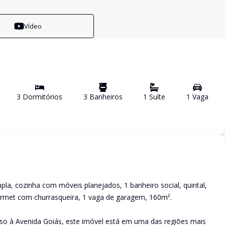
Vídeo
3
Dormitório
s
3
Banheiro
s
1
Suíte
1
Vaga
pla, cozinha com móveis planejados, 1 banheiro social, quintal,
urmet com churrasqueira, 1 vaga de garagem, 160m².
sso à Avenida Goiás, este imóvel está em uma das regiões mais