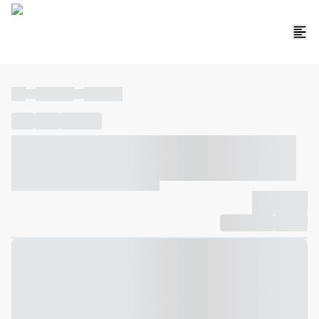
----
----- -----
----- -----
----
-----
---- ------
----- ----- -- ------ ---- ---- -- ----- ----- -----
--- ------
----- ----- -- ------ ----- ----- -- ------
-------------
Compartilhar
Favorito