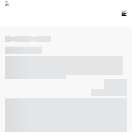
----
----- -----
----- -----
----
-----
---- ------
----- ----- -- ------ ---- ---- -- ----- ----- -----
--- ------
----- ----- -- ------ ----- ----- -- ------
-------------
Compartilhar
Favorito