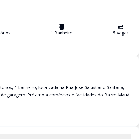
ório
s
1
Banheiro
5
Vaga
s
rios, 1 banheiro, localizada na Rua José Salustiano Santana,
 de garagem. Próximo a comércios e facilidades do Bairro Mauá.