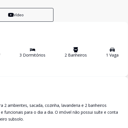
Vídeo
²
3
Dormitório
s
2
Banheiro
s
1
Vaga
a 2 ambientes, sacada, cozinha, lavanderia e 2 banheiros
e funcionais para o dia a dia. O imóvel não possui suíte e conta
eiro subsolo.