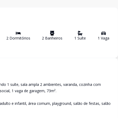
2
Dormitório
s
2
Banheiro
s
1
Suíte
1
Vaga
do 1 suíte, sala ampla 2 ambientes, varanda, cozinha com
 social, 1 vaga de garagem, 73m².
dulto e infantil, área comum, playground, salão de festas, salão