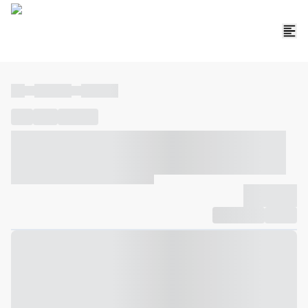
----
----- -----
----- -----
----
-----
---- ------
----- ----- -- ------ ---- ---- -- ----- ----- -----
--- ------
----- ----- -- ------ ----- ----- -- ------
-------------
Compartilhar
Favorito