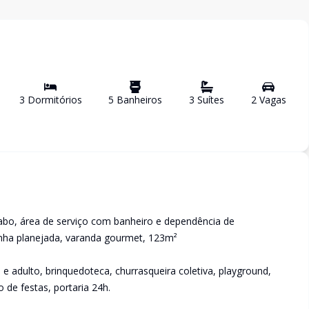
3
Dormitório
s
5
Banheiro
s
3
Suíte
s
2
Vaga
s
vabo, área de serviço com banheiro e dependência de
inha planejada, varanda gourmet, 123m²
 e adulto, brinquedoteca, churrasqueira coletiva, playground,
 de festas, portaria 24h.