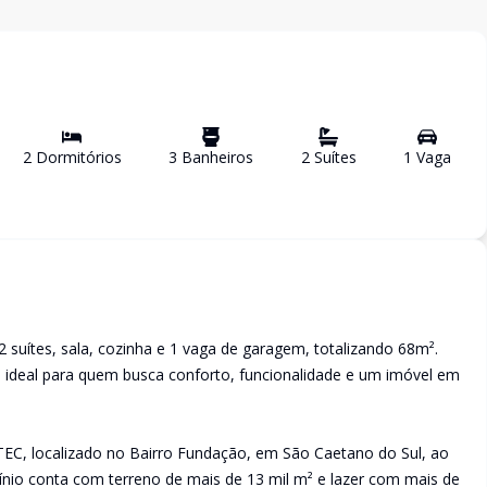
2
Dormitório
s
3
Banheiro
s
2
Suíte
s
1
Vaga
suítes, sala, cozinha e 1 vaga de garagem, totalizando 68m².
 ideal para quem busca conforto, funcionalidade e um imóvel em
C, localizado no Bairro Fundação, em São Caetano do Sul, ao
ínio conta com terreno de mais de 13 mil m² e lazer com mais de