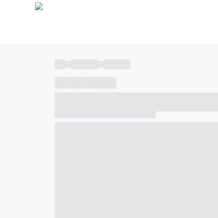
----
----- -----
----- -----
----
-----
---- ------
----- ----- -- ------ ---- ---- -- ---
----- ----- -- ------ ----- ----- -- ------