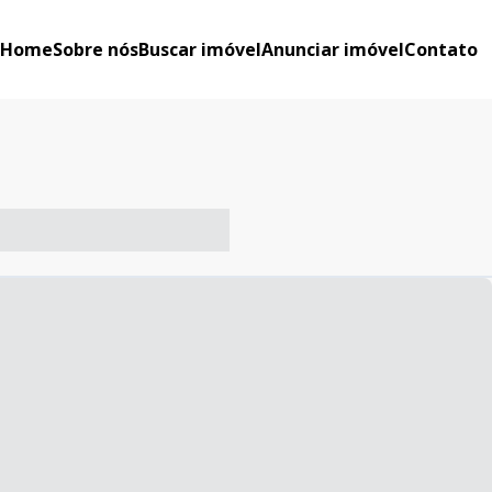
Home
Sobre nós
Buscar imóvel
Anunciar imóvel
Contato
-- ----- ----- --- ------