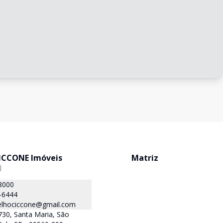
ICCONE Imóveis
Matriz
J
8000
-6444
oelhociccone@gmail.com
730, Santa Maria, São