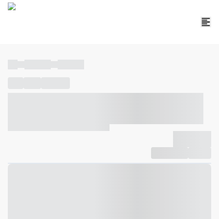
----
----- -----
----- -----
----
-----
---- ------
----- ----- -- ------ ---- ---- -- ----- ----- -----
--- ------
----- ----- -- ------ ----- ----- -- ------
-------------
Compartilhar
Favorito