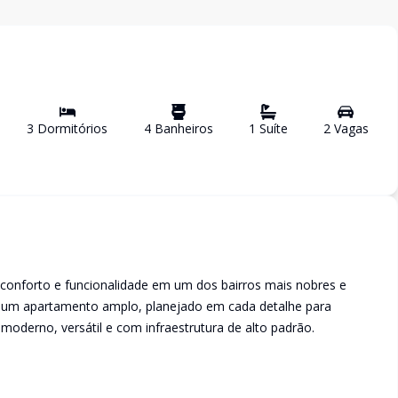
3
Dormitório
s
4
Banheiro
s
1
Suíte
2
Vaga
s
 conforto e funcionalidade em um dos bairros mais nobres e
e um apartamento amplo, planejado em cada detalhe para
oderno, versátil e com infraestrutura de alto padrão.